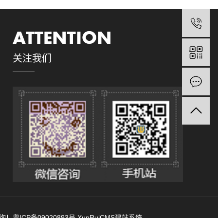
关注我们
咨询！
粤ICP备09020893号
XunRuiCMS建站系统