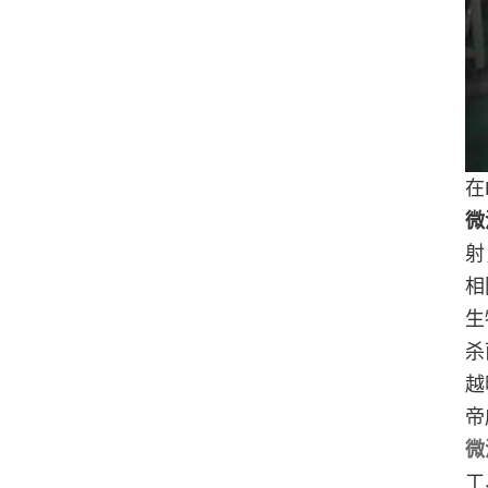
在
微
射
相
生
杀
越
帝
微
工