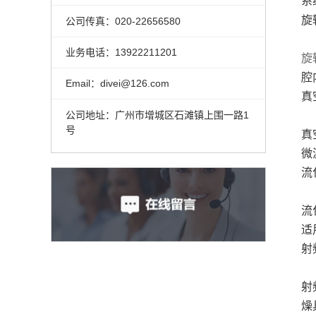
系
旋
公司传真：020-22656580
业务电话：13922211201
旋
腔
Email：divei@126.com
真
公司地址：广州市增城区石滩镇上围一路1
号
真
微
流
流
适
射
射
燥