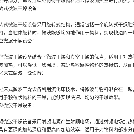
统等部分，通过连续地将待干燥物料送入微波加热室进行加热，
转式微波干燥设备：
转式微波干燥设备
采用旋转式结构，通常包括一个旋转式干燥腔
内，当腔体旋转时，微波能够均匀地作用于物料，实现快速的干
空微波干燥设备：
空微波干燥设备结合了微波干燥和真空干燥的优点，适用于对热
波加热，可以降低干燥温度，减少热敏感性物料的热损伤，从而
化床式微波干燥设备：
化床式微波干燥设备利用流化床技术，将微波与物料混合在一起
用于颗粒状物料的干燥，能够实现快速、均匀的干燥效果。
频微波干燥设备：
频微波干燥设备采用射频电源产生射频电场，通过射频电场加热
具有更深的加热深度和更高的加热效率，适用于对物料内部水分