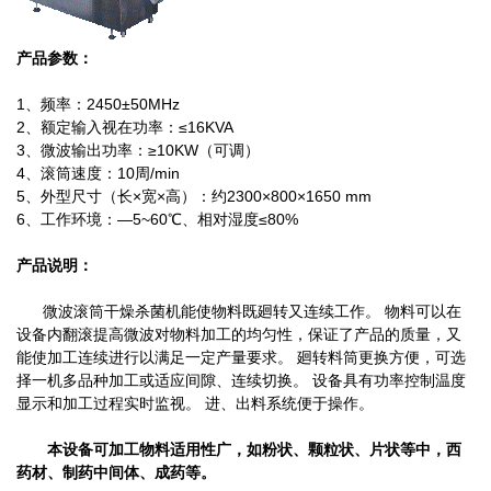
产品参数：
1
、
频率：
2450
±
50MHz
2
、
额定输入视在功率：≤
16KVA
3
、
微波输出功率：≥
10KW
（可调）
4
、
滚筒速度：
10
周
/min
5
、
外型尺寸（长×宽×高）：约
2300
×
800
×
1650 mm
6
、
工作环境：—
5~60
℃、相对湿度≤
80%
产品说明：
微波滚筒干燥杀菌机能使物料既廻转又连续工作。 物料可以在
设备内翻滚提高微波对物料加工的均匀性，保证了产品的质量，又
能使加工连续进行以满足一定产量要求。 廻转料筒更换方便，可选
择一机多品种加工或适应间隙、连续切换。 设备具有功率控制温度
显示和加工过程实时监视。 进、出料系统便于操作。
本设备可加工物料适用性广，如粉状、颗粒状、片状等中，西
药材、制药中间体、成药等。